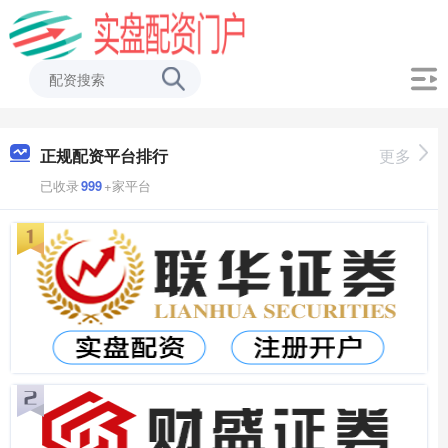
正规配资平台排行
更多
已收录
999
+家平台