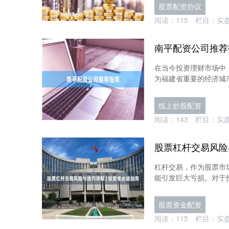
股票配资协议
阅读：
115
栏目：
实
南平配资公司推荐
在当今投资理财市场中
为福建省重要的经济城市
线上炒股配资
阅读：
143
栏目：
实
股票杠杆交易风险
杠杆交易，作为股票市
能引发巨大亏损。对于投
股票资金配资
阅读：
115
栏目：
实