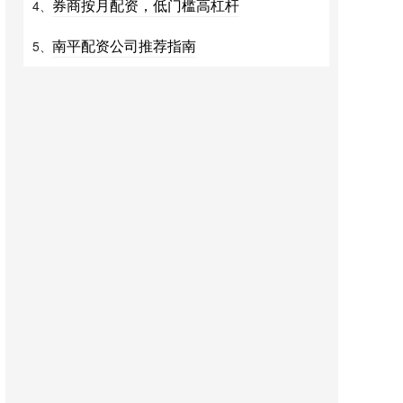
券商按月配资，低门槛高杠杆
4、
南平配资公司推荐指南
5、