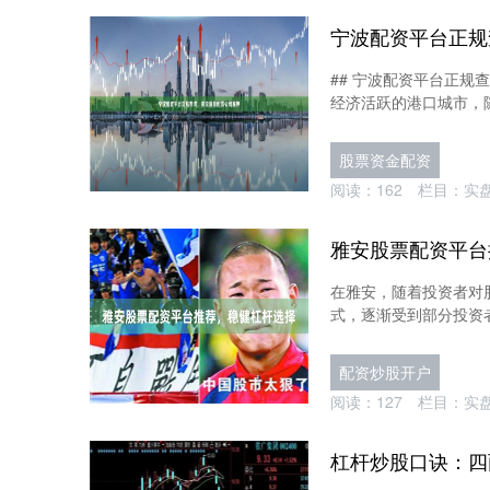
宁波配资平台正规
## 宁波配资平台正规
经济活跃的港口城市，随
股票资金配资
阅读：
162
栏目：
实
雅安股票配资平台
在雅安，随着投资者对
式，逐渐受到部分投资者
配资炒股开户
阅读：
127
栏目：
实