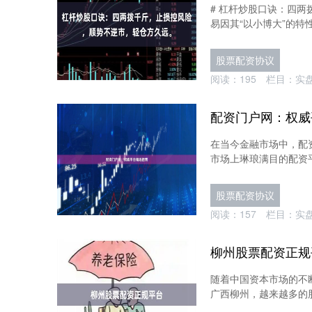
# 杠杆炒股口诀：四
易因其“以小博大”的特
股票配资协议
阅读：
195
栏目：
实
配资门户网：权威
在当今金融市场中，配
市场上琳琅满目的配资平
股票配资协议
阅读：
157
栏目：
实
柳州股票配资正规
随着中国资本市场的不
广西柳州，越来越多的股