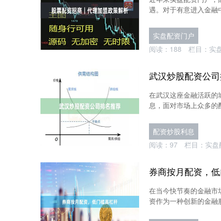
遇。对于有意进入金融中
实盘配资门户
阅读：
188
栏目：
实
武汉炒股配资公司
在武汉这座金融活跃的
息，面对市场上众多的配
配资炒股利息
阅读：
97
栏目：
实盘
券商按月配资，低
在当今快节奏的金融市
资作为一种创新的金融服