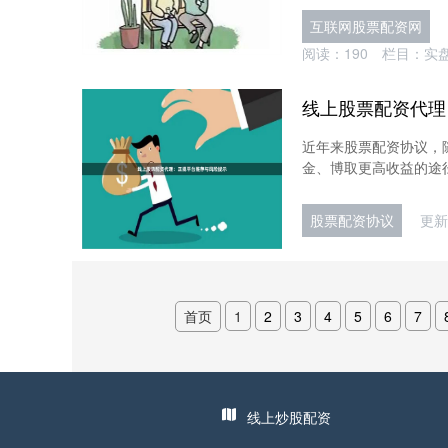
互联网股票配资网
阅读：
190
栏目：
实
线上股票配资代理
近年来股票配资协议，
金、博取更高收益的途径
股票配资协议
更新：
首页
1
2
3
4
5
6
7
线上炒股配资