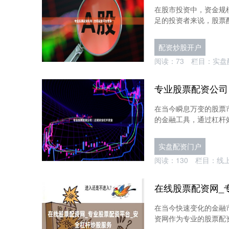
在股市投资中，资金规
足的投资者来说，股票配
配资炒股开户
阅读：
73
栏目：
实盘
专业股票配资公司
在当今瞬息万变的股票
的金融工具，通过杠杆效
实盘配资门户
阅读：
130
栏目：
线
在线股票配资网_
在当今快速变化的金融
资网作为专业的股票配资