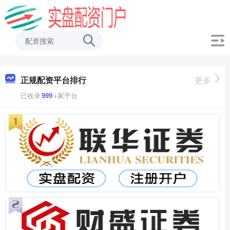
正规配资平台排行
更多
已收录
999
+家平台