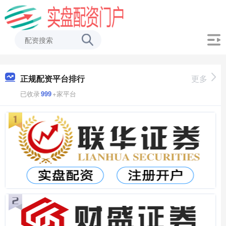
正规配资平台排行
更多
已收录
999
+家平台