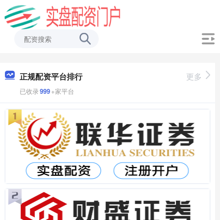
正规配资平台排行
更多
已收录
999
+家平台