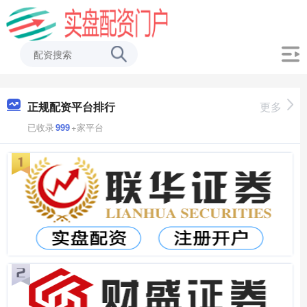
正规配资平台排行
更多
已收录
999
+家平台